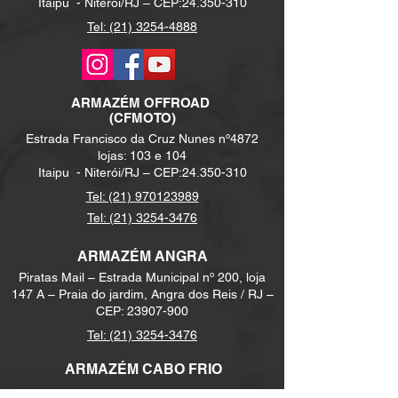
Itaipu -
Niterói/RJ – CEP:
24.350-310
Tel: (21) 3254-4888
ARMAZÉM
OFFROAD
(CFMOTO)
Estrada Francisco da Cruz Nunes nº4872
lojas: 103 e 104
Itaipu -
Niterói/RJ – CEP:
24.350-310
Tel: (21) 970123989
Tel: (21) 3254-3476
ARMAZÉM ANGRA
Piratas Mail – Estrada Municipal nº 200, loja
147 A – Praia do jardim, Angra dos Reis / RJ –
CEP:
23907-900
Tel:
(21) 3254-3476
ARMAZÉM CABO FRIO
Marina Sete Mares - Rua das Orcas, 25 –