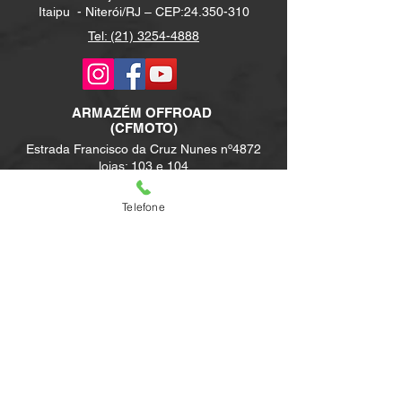
Itaipu -
Niterói/RJ – CEP:
24.350-310
Tel: (21) 3254-4888
ARMAZÉM
OFFROAD
(CFMOTO)
Estrada Francisco da Cruz Nunes nº4872
lojas: 103 e 104
Itaipu -
Niterói/RJ – CEP:
24.350-310
Telefone
Tel: (21) 970123989
Tel: (21) 3254-3476
ARMAZÉM ANGRA
Piratas Mail – Estrada Municipal nº 200, loja
147 A – Praia do jardim, Angra dos Reis / RJ –
CEP:
23907-900
Tel:
(21) 3254-3476
ARMAZÉM CABO FRIO