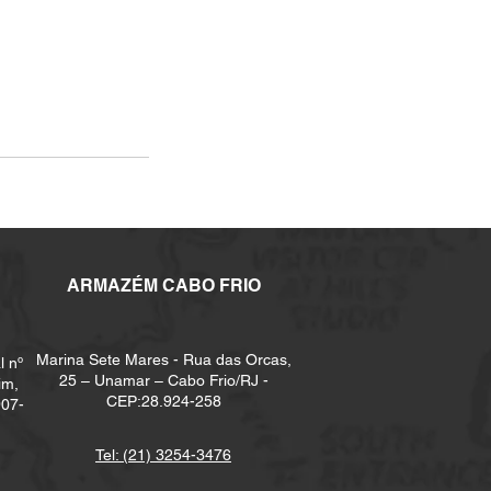
ARMAZÉM CABO FRIO
Marina Sete Mares - Rua das Orcas,
l nº
25 – Unamar – Cabo Frio/RJ -
im,
CEP:28.924-258
907-
Tel: (21) 3254-3476