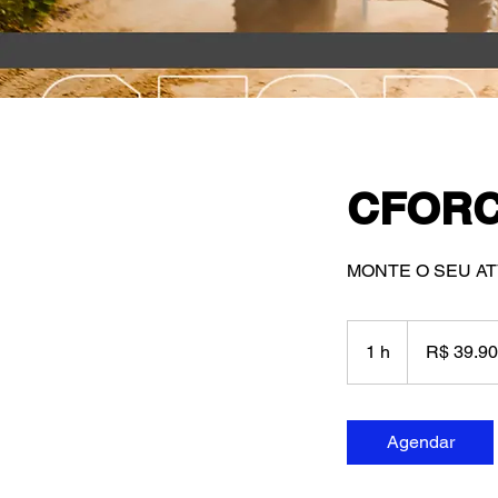
CFORC
MONTE O SEU AT
39.900
Reais
1 h
1
R$ 39.9
brasileiros
Agendar