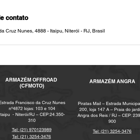
e contato
a Cruz Nunes, 4888 - Itaipu, Niterói - RJ, Brasil
ARMAZÉM
OFFROAD
ARMAZÉM ANGRA
(CFMOTO)
Estrada Francisco da Cruz Nunes
Piratas Mail – Estrada Municipa
nº4872 lojas: 103 e 104
200, loja 147 A – Praia do jard
Itaipu -
Niterói/RJ – CEP:24.350-
Angra dos Reis / RJ – CEP: 23
310
900
Tel: (21) 970123989
Tel: (21) 3254-3476
Tel: (21) 3254-3476