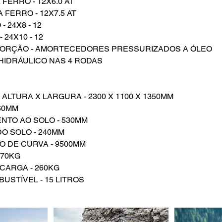
FERRO - 12X6.0 AT
FERRO - 12X7.5 AT
 24X8 - 12
 24X10 - 12
SORÇÃO - AMORTECEDORES PRESSURIZADOS A ÓLEO
 HIDRÁULICO NAS 4 RODAS
ALTURA X LARGURA - 2300 X 1100 X 1350MM
460MM
NTO AO SOLO - 530MM
DO SOLO - 240MM
O DE CURVA - 9500MM
370KG
CARGA - 260KG
USTÍVEL - 15 LITROS