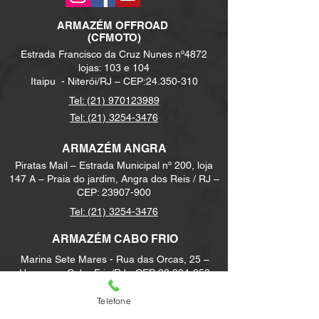
ARMAZÉM
OFFROAD
(CFMOTO)
Estrada Francisco da Cruz Nunes nº4872
lojas: 103 e 104
Itaipu -
Niterói/RJ – CEP:
24.350-310
Tel: (21) 970123989
Tel: (21) 3254-3476
ARMAZÉM ANGRA
Piratas Mail – Estrada Municipal nº 200, loja
147 A – Praia do jardim, Angra dos Reis / RJ –
CEP:
23907-900
Tel:
(21) 3254-3476
ARMAZÉM CABO FRIO
Marina Sete Mares - Rua das Orcas, 25 –
Unamar – Cabo Frio/RJ - CEP:
28.924-258
Tel:
(21) 3254-3476
Telefone
contato@armazemboatshow.com