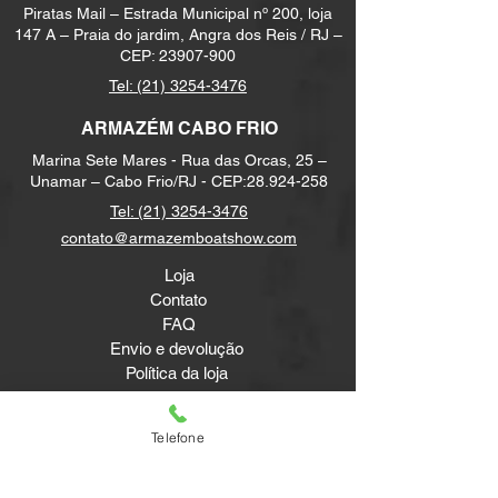
Piratas Mail – Estrada Municipal nº 200, loja
147 A – Praia do jardim, Angra dos Reis / RJ –
CEP:
23907-900
Tel:
(21) 3254-3476
ARMAZÉM CABO FRIO
Marina Sete Mares - Rua das Orcas, 25 –
Unamar – Cabo Frio/RJ - CEP:
28.924-258
Tel:
(21) 3254-3476
contato@armazemboatshow.com
Loja
Contato
FAQ
Envio e devolução
Política da loja
Métodos de pagamento
Telefone
Newsletter
Receba novidades e Dicas