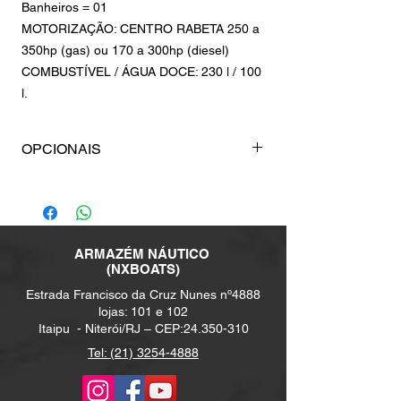
Banheiros = 01
MOTORIZAÇÃO: CENTRO RABETA 250 a
350hp (gas) ou 170 a 300hp (diesel)
COMBUSTÍVEL / ÁGUA DOCE: 230 l / 100
l.
OPCIONAIS
GUINCHO 1000W
ÂNCORA INÔX 10KG + 40M CORRENTE CALIBRADA
8 mm + DESTORCEDOR
ARMAZÉM NÁUTICO
(NXBOATS)
RÁDIO VHF COM ANTENA
Estrada Francisco da Cruz Nunes nº4888
lojas: 101 e 102
GPS RAYMARINE ELEMENT 7S
Itaipu -
Niterói/RJ – CEP:
24.350-310
Tel: (21) 3254-4888
GPS RAYMARINE AXIOM 7
KIT DVD PLAYER AUTOMOTIVO + 4 AUTO-FALANTES