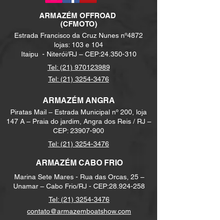
(2 de 6.5´na targa; ; 2 de 6.5´intern.)
ARMAZÉM
OFFROAD
(CFMOTO)
KIT SOM MARINIZADO BLUETOOTH + 4 FALANTES
Estrada Francisco da Cruz Nunes nº4872
MARINIZADOS
lojas: 103 e 104
Itaipu -
Niterói/RJ – CEP:
24.350-310
PINTURA EXTERNA DE FAIXA
Tel: (21) 970123989
Tel: (21) 3254-3476
PINTURA ESPECIAL - DUAS CORES E HT
ARMAZÉM ANGRA
TEKA INTERNA
Piratas Mail – Estrada Municipal nº 200, loja
CABINE
147 A – Praia do jardim, Angra dos Reis / RJ –
CEP:
23907-900
TEKA COCK
PIT
Tel:
(21) 3254-3476
ARMAZÉM CABO FRIO
TEKA
PLATAFORMA
Marina Sete Mares - Rua das Orcas, 25 –
Unamar – Cabo Frio/RJ - CEP:
28.924-258
TEKA PASSAGEM CENTRAL DA PROA
Tel:
(21) 3254-3476
contato@armazemboatshow.com
TEKA SINTÉTICA PLATAFORMA