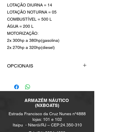
LOTAÇÃO DIURNA = 14
LOTAÇÃO NOTURNA = 05
COMBUSTÍVEL = 500 L
ÁGUA = 200 L
MOTORIZAÇÃO:
2x 300hp a 380hp(gasolina)
2x 270hp a 320hp(diesel)
OPCIONAIS
GUINCHO 1000W
ÂNCORA INÔX 10KG + 40M CORRENTE CALIBRADA
8 mm + DESTORCEDOR
ARMAZÉM NÁUTICO
(NXBOATS)
RÁDIO VHF COM ANTENA
Estrada Francisco da Cruz Nunes nº4888
lojas: 101 e 102
GPS RAYMARINE ELEMENT 7S
Itaipu -
Niterói/RJ – CEP:
24.350-310