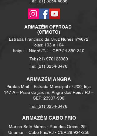
Tel: (21) 3254-4888
GPS RAYMARINE AXIOM 7
KIT DVD PLAYER AUTOMOTIVO + 4 AUTO-FALANTES
(2 de 6.5´na targa; ; 2 de 6.5´intern.)
ARMAZÉM
OFFROAD
(CFMOTO)
KIT SOM MARINIZADO BLUETOOTH + 4 FALANTES
Estrada Francisco da Cruz Nunes nº4872
MARINIZADOS
lojas: 103 e 104
Itaipu -
Niterói/RJ – CEP:
24.350-310
PINTURA EXTERNA DE FAIXA
Tel: (21) 970123989
Tel: (21) 3254-3476
PINTURA ESPECIAL - DUAS CORES E HT
ARMAZÉM ANGRA
TEKA INTERNA
Piratas Mail – Estrada Municipal nº 200, loja
CABINE
147 A – Praia do jardim, Angra dos Reis / RJ –
CEP:
23907-900
TEKA COCK
PIT
Tel:
(21) 3254-3476
ARMAZÉM CABO FRIO
TEKA
PLATAFORMA
Marina Sete Mares - Rua das Orcas, 25 –
Unamar – Cabo Frio/RJ - CEP:
28.924-258