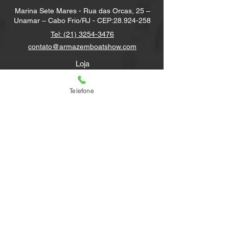
Marina Sete Mares - Rua das Orcas, 25 –
Unamar – Cabo Frio/RJ - CEP:
28.924-258
Tel:
(21) 3254-3476
contato@armazemboatshow.com
Loja
Contato
FAQ
Telefone
Envio e devolução
Política da loja
Métodos de pagamento
Newsletter
Receba novidades e Dicas
Participar