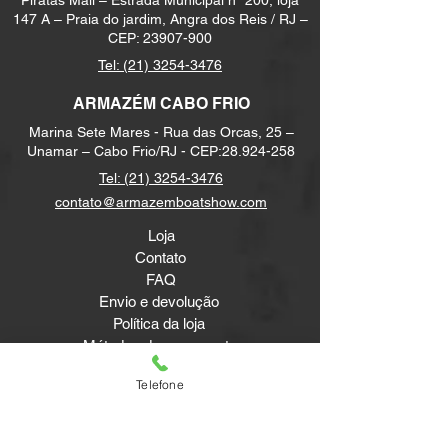
Piratas Mail – Estrada Municipal nº 200, loja
147 A – Praia do jardim, Angra dos Reis / RJ –
CEP:
23907-900
Tel:
(21) 3254-3476
ARMAZÉM CABO FRIO
Marina Sete Mares - Rua das Orcas, 25 –
Unamar – Cabo Frio/RJ - CEP:
28.924-258
Tel:
(21) 3254-3476
contato@armazemboatshow.com
Loja
Contato
FAQ
Envio e devolução
Política da loja
Métodos de pagamento
Telefone
Newsletter
Receba novidades e Dicas