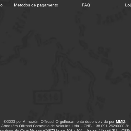
ão
Métodos de pagamento
FAQ
Loj
©2023 por Armazém Offroad. Orgulhosamente desenvolvido por
MMD
.
Armazém Offroad Comercio de Veículos Ltda. - CNPJ: 38.091.262/0000-81
ancisco da Cruz Nunes nº4872 lojas: 103 / 104 – Itaipu
Niterói/RJ – CEP: