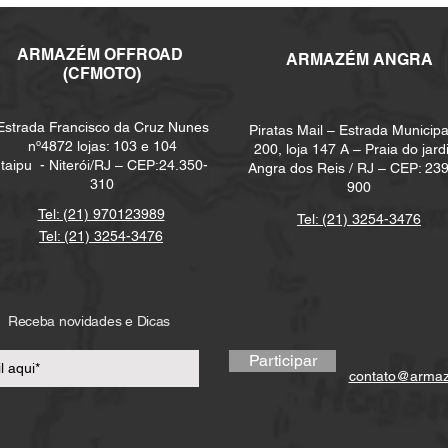
ARMAZÉM
OFFROAD
ARMAZÉM ANGRA
(CFMOTO)
Estrada Francisco da Cruz Nunes
Piratas Mail – Estrada Municipa
nº4872 lojas: 103 e 104
200, loja 147 A – Praia do jard
Itaipu -
Niterói/RJ – CEP:24.350-
Angra dos Reis / RJ – CEP: 23
310
900
Tel: (21) 970123989
Tel: (21) 3254-3476
Tel: (21) 3254-3476
Receba novidades e Dicas
Participar
contato@arma