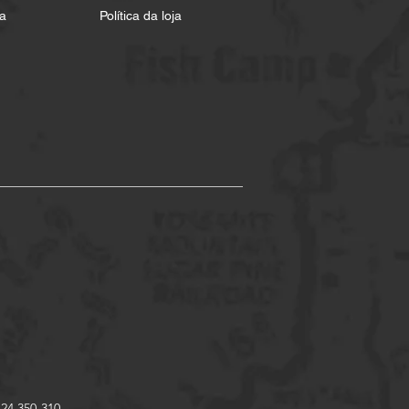
a
Política da loja
 24.350-310