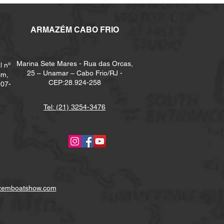
ARMAZÉM CABO FRIO
Marina Sete Mares - Rua das Orcas,
l nº
25 – Unamar – Cabo Frio/RJ -
im,
CEP:28.924-258
907-
Tel: (21) 3254-3476
zemboatshow.com