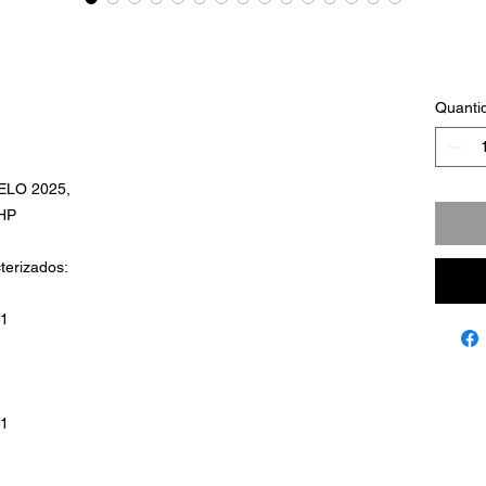
Quanti
ELO 2025,
HP
terizados:
1
1