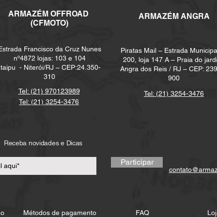
ARMAZÉM
OFFROAD
ARMAZÉM ANGRA
(CFMOTO)
Estrada Francisco da Cruz Nunes
Piratas Mail – Estrada Municipa
nº4872 lojas: 103 e 104
200, loja 147 A – Praia do jard
Itaipu -
Niterói/RJ – CEP:24.350-
Angra dos Reis / RJ – CEP: 23
310
900
Tel: (21) 970123989
Tel: (21) 3254-3476
Tel: (21) 3254-3476
Receba novidades e Dicas
Participar
contato@arma
ão
Métodos de pagamento
FAQ
Loj