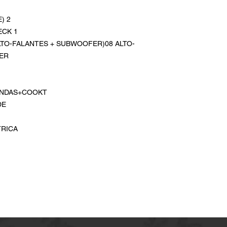
) 2
ECK 1
LTO-FALANTES + SUBWOOFER)08 ALTO-
FER
ONDAS+COOKT
DE
TRICA