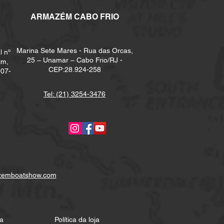
ARMAZÉM CABO FRIO
Marina Sete Mares - Rua das Orcas,
l nº
25 – Unamar – Cabo Frio/RJ -
im,
CEP:28.924-258
907-
Tel: (21) 3254-3476
zemboatshow.com
a
Política da loja