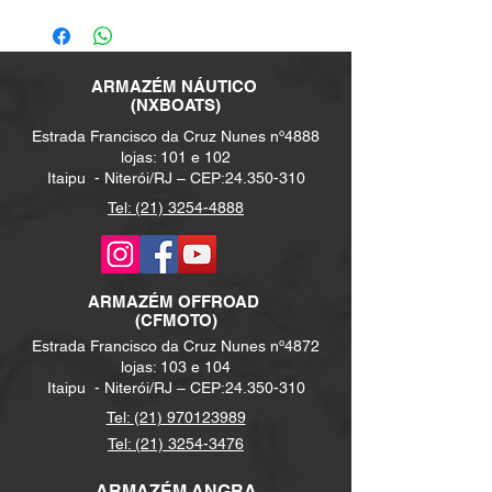
OU ELÉTRICA
Carreta de Encalhe Berço de Encalhe
Gerador Swell 4KW
Gerador Netuno 4.7
ARMAZÉM NÁUTICO
Gerador Netuno 6.1
(NXBOATS)
Gerador Onan 5KW
Estrada Francisco da Cruz Nunes nº4888
Ar Condicionado 12 mil BTUs
lojas: 101 e 102
TV 24" + Antena TV
Itaipu -
Niterói/RJ – CEP:
24.350-310
Kit Flap 12x12
Boiler
Tel: (21) 3254-4888
Luz subaquática 54w (unidade)
Sistema de Som Básico (6 Falantes JBL
6x9")
Sistema de Som Premiun (8 Falantes JBL
ARMAZÉM
OFFROAD
(CFMOTO)
6x9" + Sub 10")
Fechamento Total
Estrada Francisco da Cruz Nunes nº4872
lojas: 103 e 104
Kit Elber 12v (geleira) Farol de Busca
Itaipu -
Niterói/RJ – CEP:
24.350-310
Capa de Proteção Teka EVA Completa
Supórte + Ombrelone GPS 5"
Tel: (21) 970123989
GPS 7"
Tel: (21) 3254-3476
GPS 9"
Guincho Elétrico Completo Ancora Inox 10
ARMAZÉM ANGRA