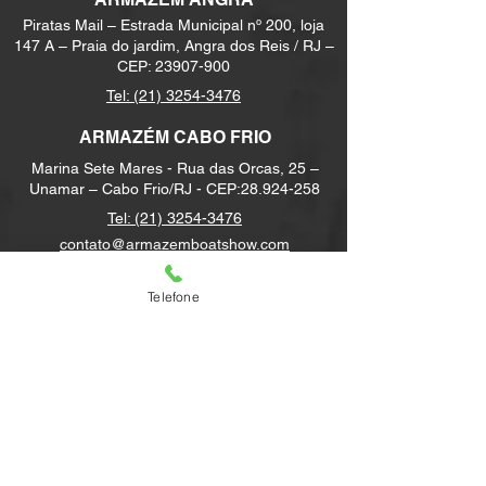
Kg
Piratas Mail – Estrada Municipal nº 200, loja
FunDeck Manual
147 A – Praia do jardim, Angra dos Reis / RJ –
NX Shadow (Vela)
CEP:
23907-900
NX Shadow (Vela)Popa
Tel:
(21) 3254-3476
Radio VHF Antena
Carregador de Baterias
ARMAZÉM CABO FRIO
Tomada de Cais
Marina Sete Mares - Rua das Orcas, 25 –
Plataforma Hidráulica FunDeck
Unamar – Cabo Frio/RJ - CEP:
28.924-258
Customização - Pintura Especial
Tel:
(21) 3254-3476
Kit Iluminado INOX
Logo NX BOATS Iluminado Carregador
contato@armazemboatshow.com
por indução Scanstrut
Loja
Telefone
Contato
FAQ
Envio e devolução
Política da loja
Métodos de pagamento
Newsletter
Receba novidades e Dicas