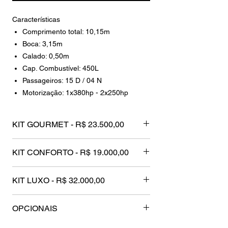
Características
Comprimento total: 10,15m
Boca: 3,15m
Calado: 0,50m
Cap. Combustível: 450L
Passageiros: 15 D / 04 N
Motorização: 1x380hp - 2x250hp
KIT GOURMET - R$ 23.500,00
INVERSOR
KIT CONFORTO - R$ 19.000,00
FRIGOBAR
MICROONDAS
GPS 5 POL.
PAINEL ELÉTRICO
KIT LUXO - R$ 32.000,00
GUINCHO ELÉTRICO
TOMADA DE CAIS
ANCORA 10 KG INOX
CARREGADOR DE BATERIA
CARRETA
OPCIONAIS
TEKA EVA
CHURRASQUEIRA CARVÃO
Pintura Personalizada Targa e teto Rigido