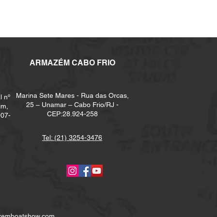
ARMAZÉM CABO FRIO
Marina Sete Mares - Rua das Orcas,
l nº
25 – Unamar – Cabo Frio/RJ -
im,
CEP:28.924-258
907-
Tel: (21) 3254-3476
zemboatshow.com