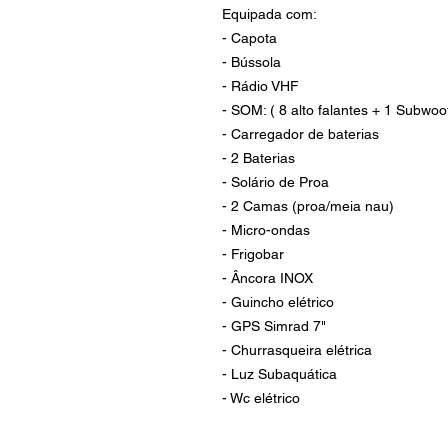
Equipada com:
- Capota
- Bússola
- Rádio VHF
- SOM: ( 8 alto falantes + 1 Subwoof
- Carregador de baterias
- 2 Baterias
- Solário de Proa
- 2 Camas (proa/meia nau)
- Micro-ondas
- Frigobar
- Âncora INOX
- Guincho elétrico
- GPS Simrad 7"
- Churrasqueira elétrica
- Luz Subaquática
- Wc elétrico