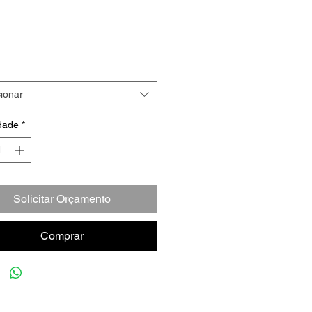
ionar
dade
*
Solicitar Orçamento
Comprar