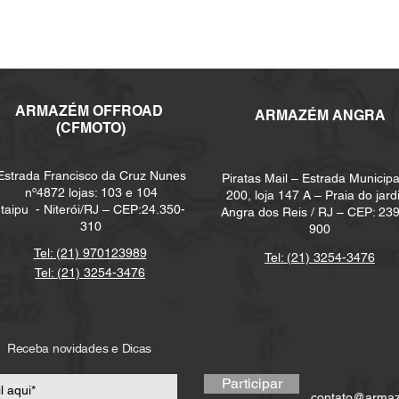
ARMAZÉM
OFFROAD
ARMAZÉM ANGRA
(CFMOTO)
Estrada Francisco da Cruz Nunes
Piratas Mail – Estrada Municipa
nº4872 lojas: 103 e 104
200, loja 147 A – Praia do jard
Itaipu -
Niterói/RJ – CEP:24.350-
Angra dos Reis / RJ – CEP: 23
310
900
Tel: (21) 970123989
Tel: (21) 3254-3476
Tel: (21) 3254-3476
Receba novidades e Dicas
Participar
contato@arma