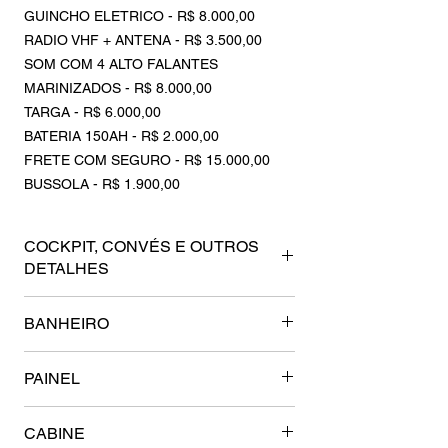
GUINCHO ELETRICO - R$ 8.000,00
RADIO VHF + ANTENA - R$ 3.500,00
SOM COM 4 ALTO FALANTES
MARINIZADOS - R$ 8.000,00
TARGA - R$ 6.000,00
BATERIA 150AH - R$ 2.000,00
FRETE COM SEGURO - R$ 15.000,00
BUSSOLA - R$ 1.900,00
COCKPIT, CONVÉS E OUTROS
DETALHES
Friso em PVC e INOX
BANHEIRO
Pré-disposição para alto-falantes na
proa
Banheiro com pé direito 1,50m.
Pré-disposição para alto-falantes na
PAINEL
Luz de banheiro em LED.
targa
Pia de fibra de vidro com torneira em
Banco duplo de pilotagem
Painel com design exclusivo com
inox
CABINE
escamoteável
espaço para bússola, GPS, rádio VHF
Vaso sanitário manual