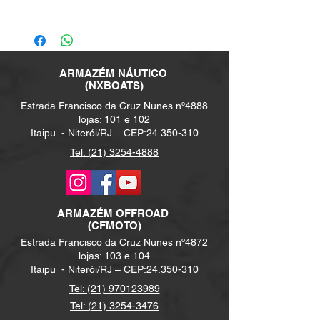
Estofamento em curvim antimofo
e instrumentos
Porta-objetos
Pé direito de 1,50m
2 bombas de porão
Interruptores para: buzina, luz da targa,
Sistema hidráulico de banheiro
Porta de Correr em acrílico
Blower 12V
luz de fundeio, luz de navegação, 2
Teto em fibra
Luzes em led
Caixa de âncora
bombas, reserva, bomba de água doce
Amplo armário com portas
Caixa de fusíveis
Porta-objetos
ARMAZÉM NÁUTICO
Local para Som
Lixeira
Porta-copos
(NXBOATS)
Chave geral
Tampa de inspeção no painel
Estrada Francisco da Cruz Nunes nº4888
Compartimento para armazém
Volante exclusivo NX BOATS
lojas: 101 e 102
Churrasqueira sob o banco
Itaipu -
Niterói/RJ – CEP:
24.350-310
Compartimento para bagagem sob o
Tel: (21) 3254-4888
assento lateral bombordo
Compartimento para cordas de âncora
Cunhos de inox
Chuveiro de popa
ARMAZÉM
OFFROAD
Escada com três degraus
(CFMOTO)
Portinhola em INOX com design
Estrada Francisco da Cruz Nunes nº4872
exclusivo
lojas: 103 e 104
Caixa de Ancora de Popa
Itaipu -
Niterói/RJ – CEP:
24.350-310
Espaço Gourmet
Pia dobrável no espaço gourmet
Tel: (21) 970123989
Roller para âncora
Tel: (21) 3254-3476
Escada de popa com 3 degraus