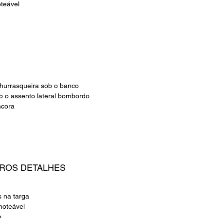
teável
hurrasqueira sob o banco
 o assento lateral bombordo
ncora
TROS DETALHES
s na targa
moteável
.