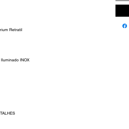
ium Retratil
it Iluminado INOX
ETALHES