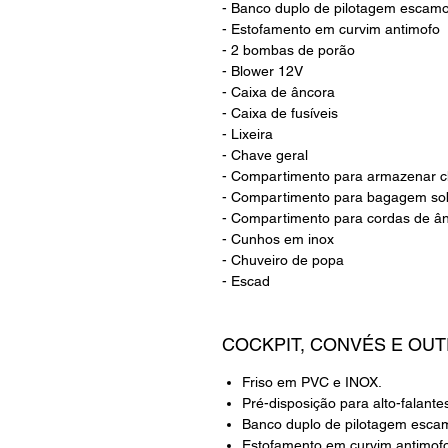
- Banco duplo de pilotagem escamo
- Estofamento em curvim antimofo
- 2 bombas de porão
- Blower 12V
- Caixa de âncora
- Caixa de fusíveis
- Lixeira
- Chave geral
- Compartimento para armazenar c
- Compartimento para bagagem sob
- Compartimento para cordas de â
- Cunhos em inox
- Chuveiro de popa
- Escad
COCKPIT, CONVÉS E OU
Friso em PVC e INOX.
Pré-disposição para alto-falante
Banco duplo de pilotagem esca
Estofamento em curvim antimofo