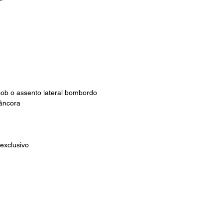
b o assento lateral bombordo
âncora
exclusivo