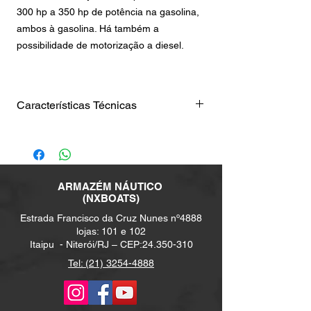
300 hp a 350 hp de potência na gasolina,
ambos à gasolina. Há também a
possibilidade de motorização a diesel.
Características Técnicas
Comprimento:
11,2M
Boca Máxima:
3,25M (COM OPEN
DECK FECHADO)
ARMAZÉM NÁUTICO
Peso Leve:
4.500KG
(NXBOATS)
Calado:
55CM
Estrada Francisco da Cruz Nunes nº4888
Altura de Cabine:
1,95m
lojas: 101 e 102
Altura de WC:
1,8M
Itaipu -
Niterói/RJ – CEP:
24.350-310
Comprimento de Plataforma de
Popa:
2,1M
Tel: (21) 3254-4888
Altura Hard Top no Cockpit:
2,1M
Altura da Cama MN:
1 M
Capacidade Tanque Água Doce:
130L