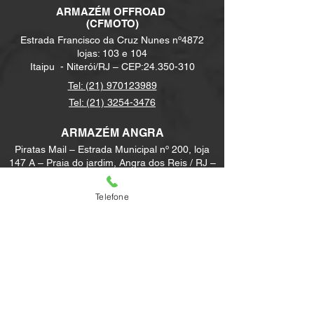
Capacidade Tanque de
ARMAZÉM
OFFROAD
(CFMOTO)
Combustível:
400L
Passageiros:
15+1 DIA/ 04 NOITE
Estrada Francisco da Cruz Nunes nº4872
lojas: 103 e 104
Motorização Parelha:
2 x 300 HP
Itaipu -
Niterói/RJ – CEP:
24.350-310
Tel: (21) 970123989
Tel: (21) 3254-3476
ARMAZÉM ANGRA
Piratas Mail – Estrada Municipal nº 200, loja
147 A – Praia do jardim, Angra dos Reis / RJ –
CEP:
23907-900
Tel:
(21) 3254-3476
Telefone
ARMAZÉM CABO FRIO
Marina Sete Mares - Rua das Orcas, 25 –
Unamar – Cabo Frio/RJ - CEP:
28.924-258
Tel:
(21) 3254-3476
contato@armazemboatshow.com