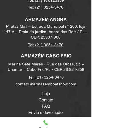
Tel: (21) 970123989
Tel: (21) 3254-3476
ARMAZÉM ANGRA
Piratas Mail – Estrada Municipal nº 200, loja
147 A – Praia do jardim, Angra dos Reis / RJ –
CEP:
23907-900
Tel:
(21) 3254-3476
ARMAZÉM CABO FRIO
Marina Sete Mares - Rua das Orcas, 25 –
Unamar – Cabo Frio/RJ - CEP:
28.924-258
Tel:
(21) 3254-3476
contato@armazemboatshow.com
Loja
Contato
FAQ
Envio e devolução
Política da loja
Métodos de pagamento