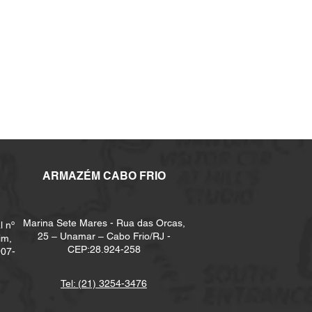
ARMAZÉM CABO FRIO
Marina Sete Mares - Rua das Orcas,
l nº
25 – Unamar – Cabo Frio/RJ -
im,
CEP:28.924-258
907-
Tel: (21) 3254-3476