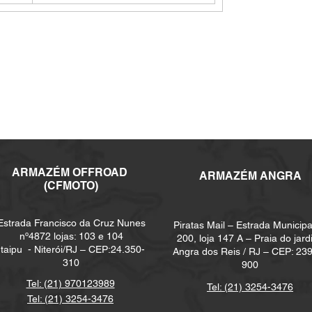
ARMAZÉM
OFFROAD
ARMAZÉM ANGRA
(CFMOTO)
Estrada Francisco da Cruz Nunes
Piratas Mail – Estrada Municipa
nº4872 lojas: 103 e 104
200, loja 147 A – Praia do jard
Itaipu -
Niterói/RJ – CEP:24.350-
Angra dos Reis / RJ – CEP: 23
310
900
Tel: (21) 970123989
Tel: (21) 3254-3476
Tel: (21) 3254-3476