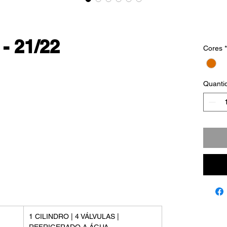
- 21/22
Cores
*
Quanti
1 CILINDRO | 4 VÁLVULAS |