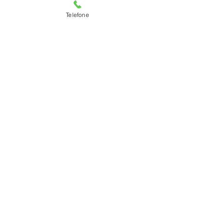
Política da loja
Métodos de pagamento
Telefone
Newsletter
Receba novidades e Dicas
Participar