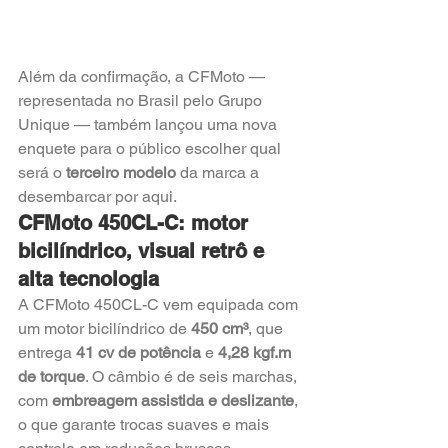
Além da confirmação, a CFMoto — 
representada no Brasil pelo Grupo 
Unique — também lançou uma nova 
enquete para o público escolher qual 
será o 
terceiro modelo
 da marca a 
desembarcar por aqui.
CFMoto 450CL-C: motor 
bicilíndrico, visual retrô e 
alta tecnologia
A CFMoto 450CL-C vem equipada com 
um motor bicilíndrico de 
450 cm³
, que 
entrega 
41 cv de potência
 e 
4,28 kgf.m 
de torque
. O câmbio é de seis marchas, 
com 
embreagem assistida e deslizante
, 
o que garante trocas suaves e mais 