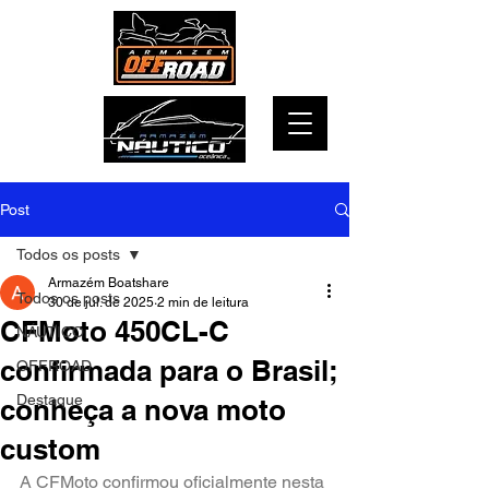
Post
Todos os posts
Armazém Boatshare
Todos os posts
30 de jul. de 2025
2 min de leitura
CFMoto 450CL-C
NÁUTICO
confirmada para o Brasil;
OFFROAD
Destaque
conheça a nova moto
custom
A CFMoto confirmou oficialmente nesta 