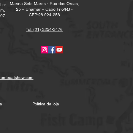
Marina Sete Mares - Rua das Orcas,
l nº
25 – Unamar – Cabo Frio/RJ -
im,
CEP:28.924-258
907-
Tel: (21) 3254-3476
zemboatshow.com
a
Política da loja