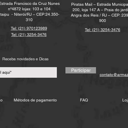
Estrada Francisco da Cruz Nunes
Piratas Mail – Estrada Municipa
nº4872 lojas: 103 e 104
200, loja 147 A – Praia do jard
Itaipu -
Niterói/RJ – CEP:24.350-
Angra dos Reis / RJ – CEP: 23
310
900
Tel: (21) 970123989
Tel: (21) 3254-3476
Tel: (21) 3254-3476
Receba novidades e Dicas
Participar
contato@arma
ão
Métodos de pagamento
FAQ
Loj