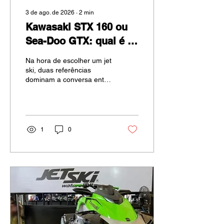
3 de ago. de 2026
∙
2
min
Kawasaki STX 160 ou
Sea-Doo GTX: qual é o
melhor jet ski para
Na hora de escolher um jet
você?
ski, duas referências
dominam a conversa entre
quem já pesquisou o
mercado: o Kawasaki STX
160 e o Sea-Doo GTX. Os
dois atendem bem ao uso
recreativo e familiar, mas o
1
0
STX 160 se destaca
justamente onde mais
importa no dia a dia:
robustez mecânica, custo
de manutenção e a
confiabilidade de uma
plataforma de motor
testada e aprovada há
anos. Motor e
desempenho O STX 160