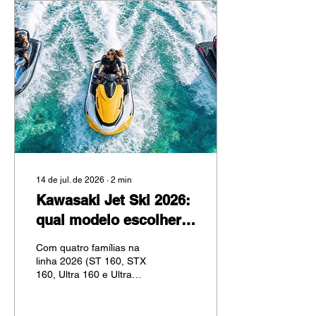
com a inovação,
performance e o “Good
Times” na água. A
Revolução da Série STX
160: Quatro Novas
Personalidades Para 2026,
a Kawasaki expandiu a
família STX 160,
apresentando modelos
com personalidades
distintas para...
14 de jul. de 2026
∙
2
min
Kawasaki Jet Ski 2026:
qual modelo escolher
— família, luxo ou
Com quatro famílias na
performance pura?
linha 2026 (ST 160, STX
160, Ultra 160 e Ultra
310), a Kawasaki oferece
opções que vão do uso
recreativo em família até a