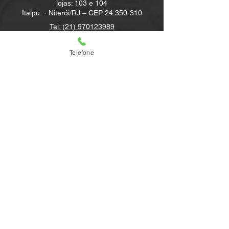
lojas: 103 e 104
Itaipu -
Niterói/RJ – CEP:
24.350-310
Tel: (21) 970123989
Tel: (21) 3254-3476
Telefone
ARMAZÉM ANGRA
Piratas Mail – Estrada Municipal nº 200, loja
147 A – Praia do jardim, Angra dos Reis / RJ –
CEP:
23907-900
Tel:
(21) 3254-3476
ARMAZÉM CABO FRIO
Marina Sete Mares - Rua das Orcas, 25 –
Unamar – Cabo Frio/RJ - CEP:
28.924-258
Tel:
(21) 3254-3476
contato@armazemboatshow.com
Loja
Contato
FAQ
Envio e devolução