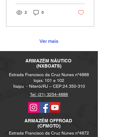
performance mais extrema
sobre a água. Veja o
2
0
comparativo: Entrada de
linha: ST 160 Versão mais
enxuta e acessível da nova
geração, com visual
simplificado, novo design
Ver mais
de convés mais leve e
gráficos no estilo “pop”. É
a porta de entrada ideal
ARMAZÉM NÁUTICO
pra quem quer sentir a
(NXBOATS)
qualidade Kawasaki com o
Estrada Francisco da Cruz Nunes nº4888
melhor custo-benefício da
lojas: 101 e 102
linha. Intermediário: STX
Itaipu -
Niterói/RJ – CEP:
24.350-310
160 (X e...
Tel: (21) 3254-4888
ARMAZÉM
OFFROAD
(CFMOTO)
Estrada Francisco da Cruz Nunes nº4872